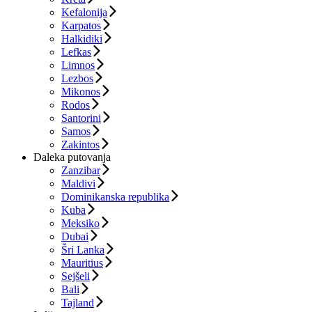
Kefalonija
Karpatos
Halkidiki
Lefkas
Limnos
Lezbos
Mikonos
Rodos
Santorini
Samos
Zakintos
Daleka putovanja
Zanzibar
Maldivi
Dominikanska republika
Kuba
Meksiko
Dubai
Šri Lanka
Mauritius
Sejšeli
Bali
Tajland