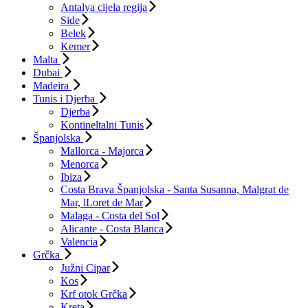
Antalya cijela regija
Side
Belek
Kemer
Malta
Dubai
Madeira
Tunis i Djerba
Djerba
Kontineltalni Tunis
Španjolska
Mallorca - Majorca
Menorca
Ibiza
Costa Brava Španjolska - Santa Susanna, Malgrat de
Mar, lLoret de Mar
Malaga - Costa del Sol
Alicante - Costa Blanca
Valencia
Grčka
Južni Cipar
Kos
Krf otok Grčka
Kreta