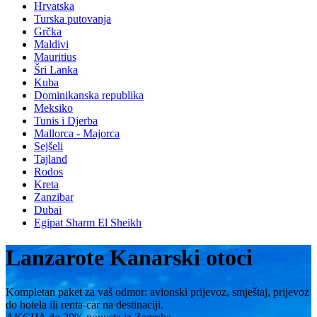
Hrvatska
Turska putovanja
Grčka
Maldivi
Mauritius
Šri Lanka
Kuba
Dominikanska republika
Meksiko
Tunis i Djerba
Mallorca - Majorca
Sejšeli
Tajland
Rodos
Kreta
Zanzibar
Dubai
Egipat Sharm El Sheikh
Lanzarote Kanarski otoci
Kompletan paket za vaš odmor: avionski prijevoz, smještaj, prijevoz
do hotela ili renta-car na destinaciji.