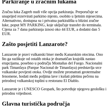
Parkiranje u zračnim lukama
Zračna luka Zagreb nudi više opcija parkiranja. Preporučuje se
unaprijed rezervirati parkirno mjesto, osobito u ljetnim mjesecima.
Alternativno, dostupna su i privatna parkirališta u blizini zračne
luke, poput MY PARKING, koje uključuje transfer do terminala.
Cijena za 7 dana parkiranja iznosi oko 44 EUR, a dodatni dan 5
EUR.
Zašto posjetiti Lanzarote?
Lanzarote je pravi vulkanski biser među Kanarskim otocima. Ono
što ga razlikuje od ostalih otoka je dramatičan krajolik nastao
erupcijama, posebno u području Montañas del Fuego. Nacionalni
park Timanfaya (Parque Nacional de Timanfaya) predstavlja srce
vulkanske povijesti otoka. Ovdje možete promatrati geotermalne
fenomene, hodati među poljima lave i kušati piletinu pečenu na
prirodnoj vulkanskoj toplini u restoranu El Diablo.
Lanzarote je i UNESCO Geopark, što potvrđuje njegovu geološku i
prirodnu vrijednost.
Glavna turistička područja