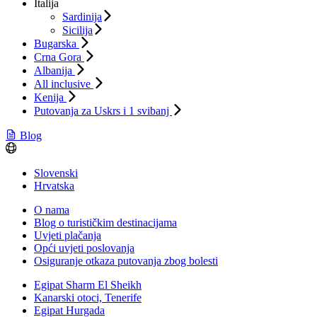
Italija
Sardinija
Sicilija
Bugarska
Crna Gora
Albanija
All inclusive
Kenija
Putovanja za Uskrs i 1 svibanj
Blog
Slovenski
Hrvatska
O nama
Blog o turističkim destinacijama
Uvjeti plačanja
Opći uvjeti poslovanja
Osiguranje otkaza putovanja zbog bolesti
Egipat Sharm El Sheikh
Kanarski otoci, Tenerife
Egipat Hurgada