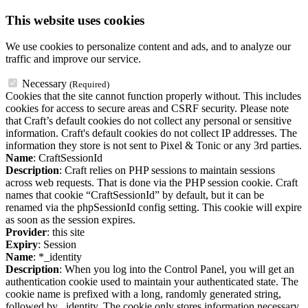
This website uses cookies
We use cookies to personalize content and ads, and to analyze our
traffic and improve our service.
Necessary
(Required)
Cookies that the site cannot function properly without. This includes
cookies for access to secure areas and CSRF security. Please note
that Craft’s default cookies do not collect any personal or sensitive
information. Craft's default cookies do not collect IP addresses. The
information they store is not sent to Pixel & Tonic or any 3rd parties.
Name
: CraftSessionId
Description
: Craft relies on PHP sessions to maintain sessions
across web requests. That is done via the PHP session cookie. Craft
names that cookie “CraftSessionId” by default, but it can be
renamed via the phpSessionId config setting. This cookie will expire
as soon as the session expires.
Provider
: this site
Expiry
: Session
Name
: *_identity
Description
: When you log into the Control Panel, you will get an
authentication cookie used to maintain your authenticated state. The
cookie name is prefixed with a long, randomly generated string,
followed by _identity. The cookie only stores information necessary