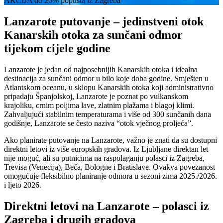
AKCIJA do 20% popusta iz Zagreba
Lanzarote putovanje – jedinstveni otok
Kanarskih otoka za sunčani odmor
tijekom cijele godine
Lanzarote je jedan od najposebnijih Kanarskih otoka i idealna
destinacija za sunčani odmor u bilo koje doba godine. Smješten u
Atlantskom oceanu, u sklopu Kanarskih otoka koji administrativno
pripadaju Španjolskoj, Lanzarote je poznat po vulkanskom
krajoliku, crnim poljima lave, zlatnim plažama i blagoj klimi.
Zahvaljujući stabilnim temperaturama i više od 300 sunčanih dana
godišnje, Lanzarote se često naziva “otok vječnog proljeća”.
Ako planirate putovanje na Lanzarote, važno je znati da su dostupni
direktni letovi iz više europskih gradova. Iz Ljubljane direktan let
nije moguć, ali su putnicima na raspolaganju polasci iz Zagreba,
Trevisa (Venecija), Beča, Bologne i Bratislave. Ovakva povezanost
omogućuje fleksibilno planiranje odmora u sezoni zima 2025./2026.
i ljeto 2026.
Direktni letovi na Lanzarote – polasci iz
Zagreba i drugih gradova