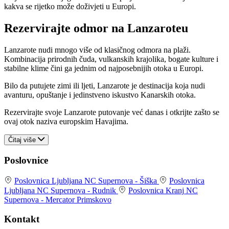
kakva se rijetko može doživjeti u Europi.
Rezervirajte odmor na Lanzaroteu
Lanzarote nudi mnogo više od klasičnog odmora na plaži.
Kombinacija prirodnih čuda, vulkanskih krajolika, bogate kulture i
stabilne klime čini ga jednim od najposebnijih otoka u Europi.
Bilo da putujete zimi ili ljeti, Lanzarote je destinacija koja nudi
avanturu, opuštanje i jedinstveno iskustvo Kanarskih otoka.
Rezervirajte svoje Lanzarote putovanje već danas i otkrijte zašto se
ovaj otok naziva europskim Havajima.
Čitaj više
Poslovnice
Poslovnica Ljubljana
NC Supernova - Šiška
Poslovnica
Ljubljana
NC Supernova - Rudnik
Poslovnica Kranj
NC
Supernova - Mercator Primskovo
Kontakt