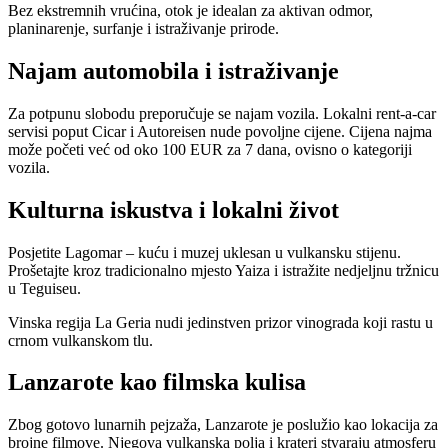
Bez ekstremnih vrućina, otok je idealan za aktivan odmor,
planinarenje, surfanje i istraživanje prirode.
Najam automobila i istraživanje
Za potpunu slobodu preporučuje se najam vozila. Lokalni rent-a-car
servisi poput Cicar i Autoreisen nude povoljne cijene. Cijena najma
može početi već od oko 100 EUR za 7 dana, ovisno o kategoriji
vozila.
Kulturna iskustva i lokalni život
Posjetite Lagomar – kuću i muzej uklesan u vulkansku stijenu.
Prošetajte kroz tradicionalno mjesto Yaiza i istražite nedjeljnu tržnicu
u Teguiseu.
Vinska regija La Geria nudi jedinstven prizor vinograda koji rastu u
crnom vulkanskom tlu.
Lanzarote kao filmska kulisa
Zbog gotovo lunarnih pejzaža, Lanzarote je poslužio kao lokacija za
brojne filmove. Njegova vulkanska polja i krateri stvaraju atmosferu